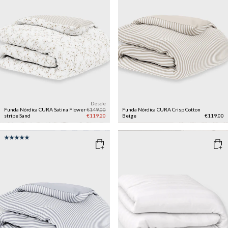
Desde
Funda Nórdica CURA Satina Flower
€149.00
Funda Nórdica CURA Crisp Cotton
stripe
Sand
€119.20
Beige
€119.00