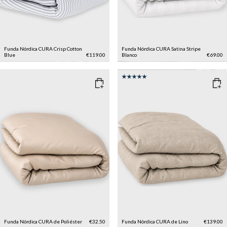
Funda Nórdica CURA Crisp Cotton
Funda Nórdica CURA Satina Stripe
Blue
€119.00
Blanco
€69.00
Funda Nórdica CURA de Poliéster
€32.50
Funda Nórdica CURA de Lino
€139.00