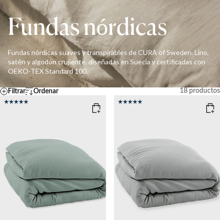
Fundas nórdicas
Fundas nórdicas suaves y transpirables de CURA of Sweden. Lino,
satén y algodón crujiente, diseñadas en Suecia y certificadas con
OEKO-TEX Standard 100.
18
productos
Filtrar
Ordenar
Por defecto
Temperatura
A – Z
Z - A
FRESCO
MEDIO
CÁLIDO
Ascending price
Descending price
Más vendidos
Novedades
Limpiar