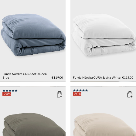
Funda Nórdica CURA Satina
Zen
Blue
€119.00
Funda Nórdica CURA Satina
White
€119.00
-20%
-20%