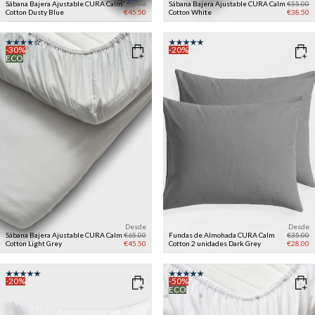
Sábana Bajera Ajustable CURA Calm
€65.00
Sábana Bajera Ajustable CURA Calm
€55.00
Cotton
Dusty Blue
€45.50
Cotton
White
€38.50
-30%
-20%
ECO
Desde
Desde
Sábana Bajera Ajustable CURA Calm
€65.00
Fundas de Almohada CURA Calm
€35.00
Cotton
Light Grey
€45.50
Cotton 2 unidades
Dark Grey
€28.00
-20%
-50%
ECO