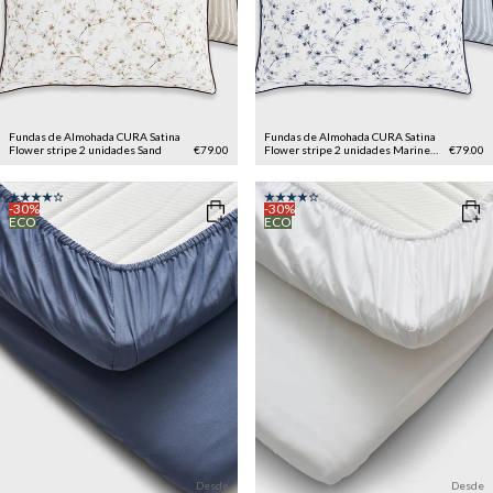
Fundas de Almohada CURA Satina
Fundas de Almohada CURA Satina
Flower stripe 2 unidades
Sand
€79.00
Flower stripe 2 unidades
Marine
€79.00
Blue
-30%
-30%
ECO
ECO
Desde
Desde