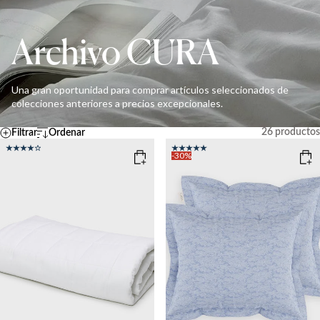
Archivo CURA
Una gran oportunidad para comprar artículos seleccionados de
colecciones anteriores a precios excepcionales.
26
productos
Filtrar
Ordenar
Por defecto
Temperatura
A – Z
-30%
Z - A
FRESCO
MEDIO
CÁLIDO
Ascending price
Descending price
Más vendidos
Novedades
Limpiar