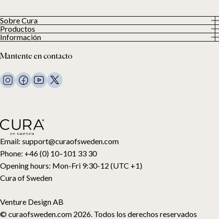
Sobre Cura
Productos
Sobre nosotros
Información
Todos los productos
Nuestros clientes
Política de privacidad
Edredones con peso
Mantente en contacto
Términos y condiciones
Mantas con peso
FAQ
Ropa de cama
Contacto
Almohadas y más
Solicitud de devolución
Edredones de plumón
Cancela tu compra
Niños
Cubrecolchones
Tarjeta regalo
Email:
support@curaofsweden.com
Phone:
+46 (0) 10–101 33 30
Opening hours:
Mon-Fri 9:30-12 (UTC +1)
Cura of Sweden
Venture Design AB
© curaofsweden.com 2026. Todos los derechos reservados