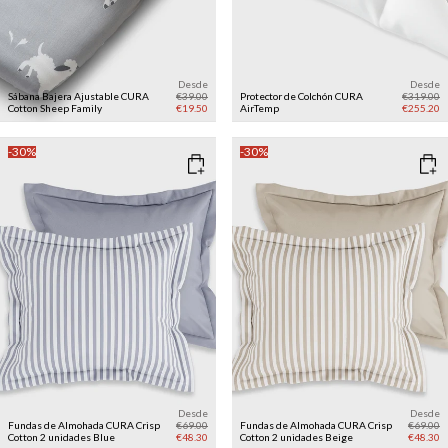
Desde
Desde
Sábana Bajera Ajustable CURA
€39.00
Protector de Colchón CURA
€319.00
Cotton
Sheep Family
€19.50
AirTemp
€255.20
-30%
-30%
Desde
Desde
Fundas de Almohada CURA Crisp
€69.00
Fundas de Almohada CURA Crisp
€69.00
Cotton 2 unidades
Blue
€48.30
Cotton 2 unidades
Beige
€48.30