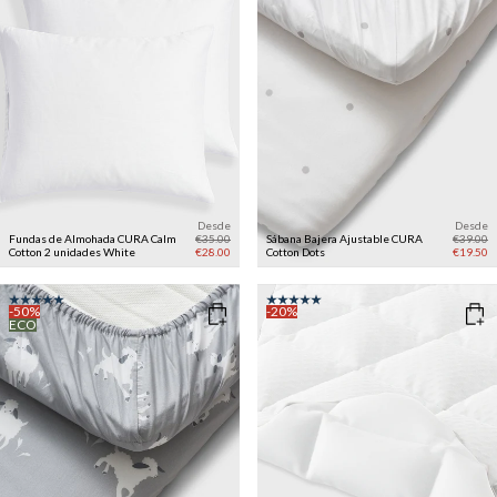
Desde
Desde
Fundas de Almohada CURA Calm
€35.00
Sábana Bajera Ajustable CURA
€39.00
Cotton 2 unidades
White
€28.00
Cotton
Dots
€19.50
-50%
-20%
ECO