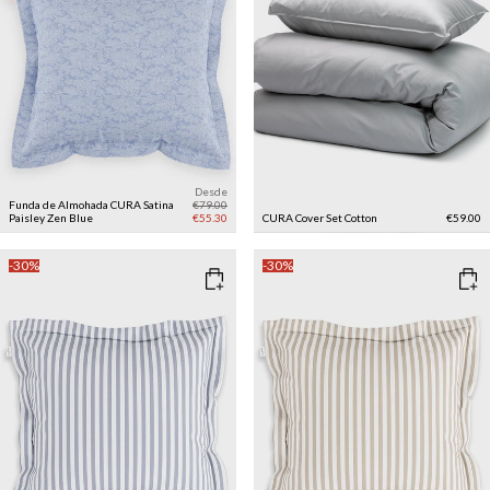
Desde
Funda de Almohada CURA Satina
€79.00
Paisley
Zen Blue
€55.30
CURA Cover Set Cotton
€59.00
-30%
-30%