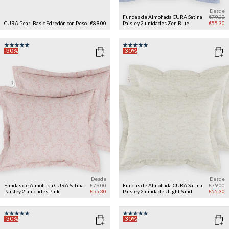
Desde
Fundas de Almohada CURA Satina
€79.00
CURA Pearl Basic Edredón con Peso
€89.00
Paisley 2 unidades
Zen Blue
€55.30
-30%
-30%
Desde
Desde
Fundas de Almohada CURA Satina
€79.00
Fundas de Almohada CURA Satina
€79.00
Paisley 2 unidades
Pink
€55.30
Paisley 2 unidades
Light Sand
€55.30
-30%
-30%