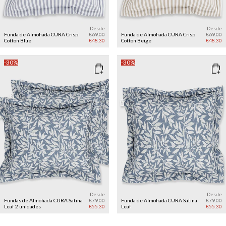
Desde
Desde
Funda de Almohada CURA Crisp
€69.00
Funda de Almohada CURA Crisp
€69.00
Cotton
Blue
€48.30
Cotton
Beige
€48.30
-30%
-30%
Desde
Desde
Fundas de Almohada CURA Satina
€79.00
Funda de Almohada CURA Satina
€79.00
Leaf 2 unidades
€55.30
Leaf
€55.30