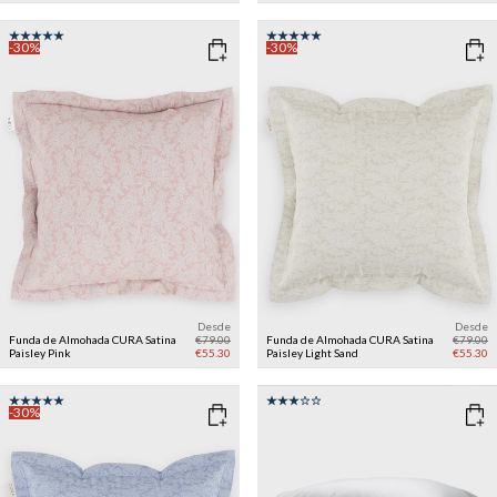
-30%
-30%
Desde
Desde
Funda de Almohada CURA Satina
€79.00
Funda de Almohada CURA Satina
€79.00
Paisley
Pink
€55.30
Paisley
Light Sand
€55.30
-30%