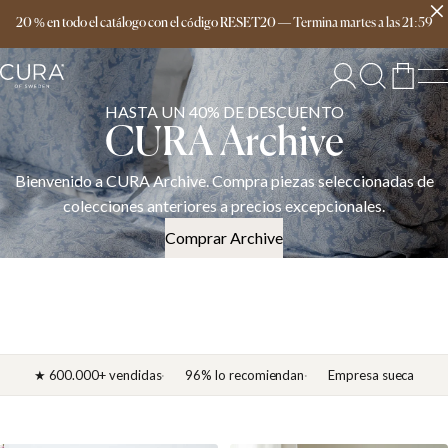
Envío gratis a partir de 149 €
20 % en todo el catálogo con el código RESET20
—
Termina
martes
a las
21:59
HASTA UN 40% DE DESCUENTO
CURA Archive
Bienvenido a CURA Archive. Compra piezas seleccionadas de
colecciones anteriores a precios excepcionales.
Comprar Archive
★ 600.000+ vendidas
96% lo recomiendan
Empresa sueca