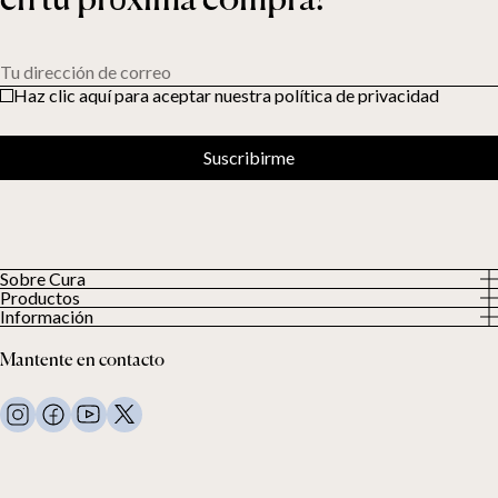
Tu dirección de correo
Haz clic aquí para aceptar nuestra política de privacidad
Suscribirme
Sobre Cura
Productos
Sobre nosotros
Información
Todos los productos
Nuestros clientes
Política de privacidad
Edredones con peso
Mantente en contacto
Términos y condiciones
Mantas con peso
FAQ
Ropa de cama
Contacto
Almohadas y más
Solicitud de devolución
Edredones de plumón
Cancela tu compra
Niños