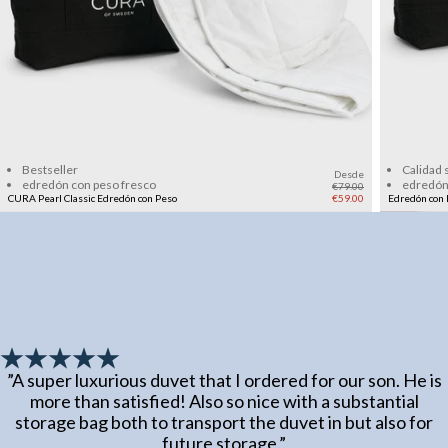
Add to cart
Bestseller
Calidad 
Desde
edredón con peso fresco
edredón
€79.00
CURA Pearl Classic Edredón con Peso
€59.00
Edredón con 
”
A super luxurious duvet that I ordered for our son. He is
more than satisfied! Also so nice with a substantial
storage bag both to transport the duvet in but also for
future storage.
”