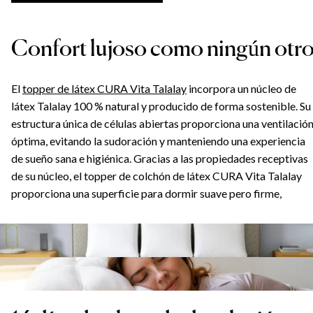
Confort lujoso como ningún otr
El
topper de látex CURA Vita Talalay
incorpora un núcleo de
látex Talalay 100 % natural y producido de forma sostenible. Su
estructura única de células abiertas proporciona una ventilació
óptima, evitando la sudoración y manteniendo una experiencia
de sueño sana e higiénica. Gracias a las propiedades receptivas
de su núcleo, el topper de colchón de látex CURA Vita Talalay
proporciona una superficie para dormir suave pero firme,
facilitando el movimiento, una alineación óptima de la columna 
el alivio de los puntos de presión. ¡Descubre el abrazo natural
perfecto para tu cuerpo, cada noche!