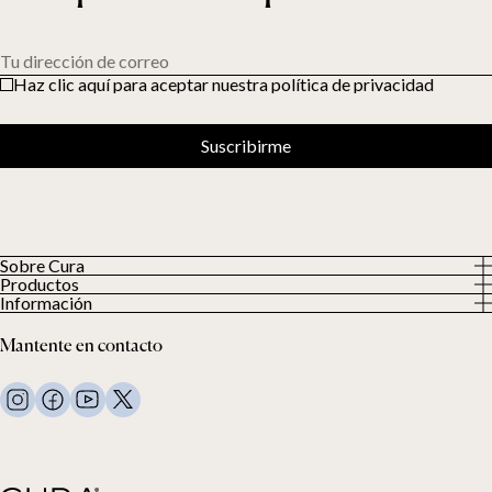
Tu dirección de correo
Haz clic aquí para aceptar nuestra política de privacidad
Suscribirme
Sobre Cura
Productos
Sobre nosotros
Información
Todos los productos
Nuestros clientes
Política de privacidad
Edredones con peso
Mantente en contacto
Términos y condiciones
Mantas con peso
FAQ
Ropa de cama
Contacto
Almohadas y más
Solicitud de devolución
Edredones de plumón
Cancela tu compra
Niños