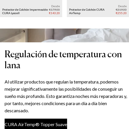
Desde
Desde
Protector de Colchón Impermeable
€179.00
Protector de Colchón CURA
€319.00
CURA Lyocell
€143.20
AirTemp
€255.20
Regulación de temperatura con
lana
Al utilizar productos que regulan la temperatura, podemos
mejorar significativamente las posibilidades de conseguir un
sueño más profundo. Esto garantiza noches más reparadoras y,
por tanto, mejores condiciones para un día a día bien
descansado.
CURA AirTemp® Topper Suave