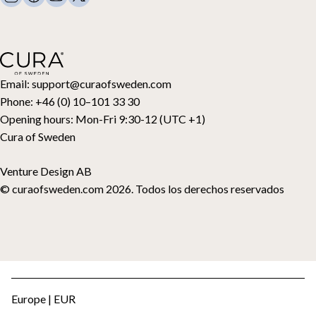
Contacto
Relleno interior: guata de algodón, perlas de vidrio
dentro de los dos meses desde que se descubrió el defecto se
Almohadas y más
Solicitud de devolución
considera siempre dentro de un plazo razonable. Consulta más
Edredones de plumón
Cancela tu compra
detalles en nuestras
Condiciones generales
.
Niños
Cubrecolchones
Tarjeta regalo
Email:
support@curaofsweden.com
Phone:
+46 (0) 10–101 33 30
Opening hours:
Mon-Fri 9:30-12 (UTC +1)
Cura of Sweden
Venture Design AB
© curaofsweden.com 2026. Todos los derechos reservados
Europe | EUR