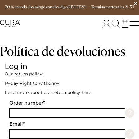
Envío gratis a partir de 149 €
20 % en todo el catálogo con el código RESET20
—
Termina
martes
a las
21:59
Política de devoluciones