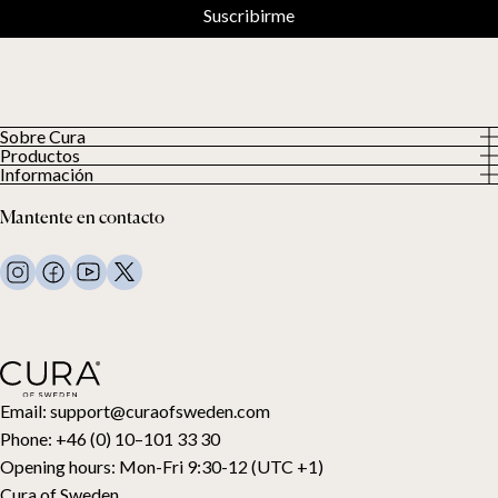
Suscribirme
Sobre Cura
Productos
Sobre nosotros
Información
Todos los productos
Nuestros clientes
Política de privacidad
Edredones con peso
Mantente en contacto
Términos y condiciones
Mantas con peso
FAQ
Ropa de cama
Contacto
Almohadas y más
Solicitud de devolución
Edredones de plumón
Cancela tu compra
Niños
Cubrecolchones
Tarjeta regalo
Email:
support@curaofsweden.com
Phone:
+46 (0) 10–101 33 30
Opening hours:
Mon-Fri 9:30-12 (UTC +1)
Cura of Sweden