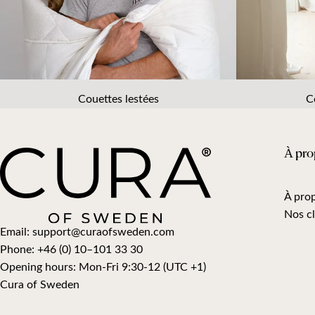
Couettes lestées
C
À pro
À pro
Nos cl
Email:
support@curaofsweden.com
Phone:
+46 (0) 10–101 33 30
Opening hours:
Mon-Fri 9:30-12 (UTC +1)
Cura of Sweden