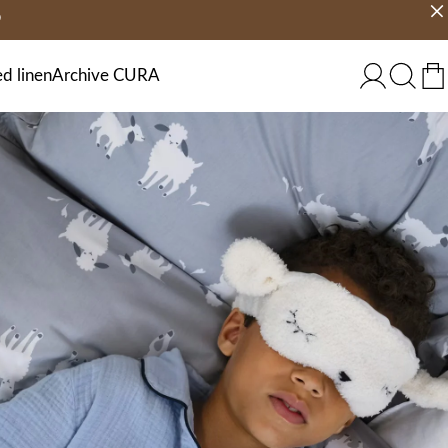
9
jours
Choisir un pays
FRANCE
d linen
Archive CURA