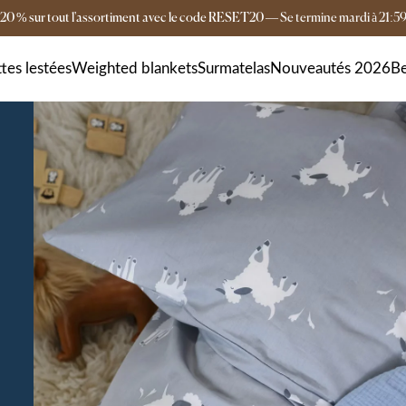
20 % sur tout l'assortiment avec le code RESET20
—
Se termine
mardi
à
21:5
Livraison gratuite dès 149 €
Livraison en 4-6 
tes lestées
Weighted blankets
Surmatelas
Nouveautés 2026
Be