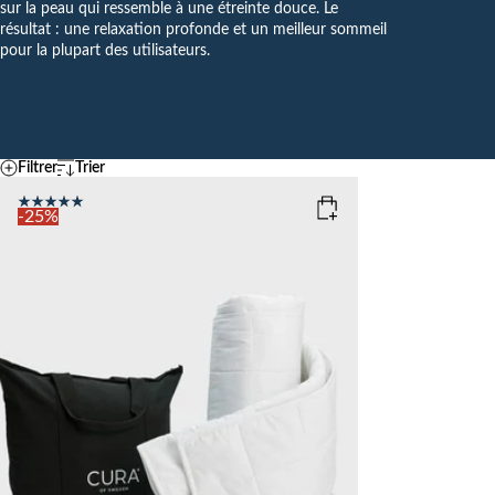
sur la peau qui ressemble à une étreinte douce. Le
résultat : une relaxation profonde et un meilleur sommeil
pour la plupart des utilisateurs.
Filtrer
Trier
Par défaut
Température
A – Z
-25%
Z - A
FRAIS
MOYEN
CHAU
Ascending price
COLOR
: WHITE
Descending price
Meilleures ventes
Nouveautés
SIZE
150x210
135x200
WEIGHT
3kg
5kg
7kg
9kg
11kg
13kg
15kg
Add to cart