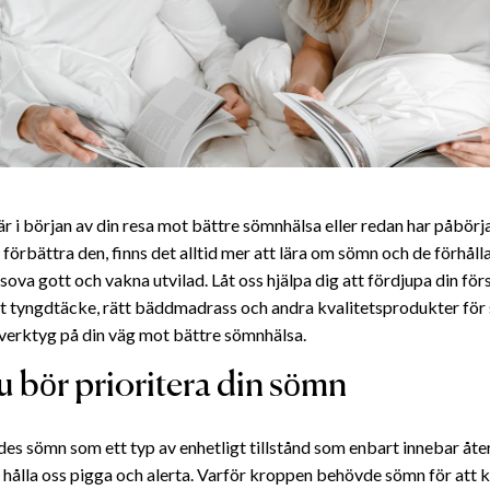
r i början av din resa mot bättre sömnhälsa eller redan har påbörja
 förbättra den, finns det alltid mer att lära om sömn och de förhål
sova gott och vakna utvilad. Låt oss hjälpa dig att fördjupa din för
tt tyngdtäcke, rätt bäddmadrass och andra kvalitetsprodukter fö
 verktyg på din väg mot bättre sömnhälsa.
u bör prioritera din sömn
es sömn som ett typ av enhetligt tillstånd som enbart innebar åte
 hålla oss pigga och alerta. Varför kroppen behövde sömn för att k