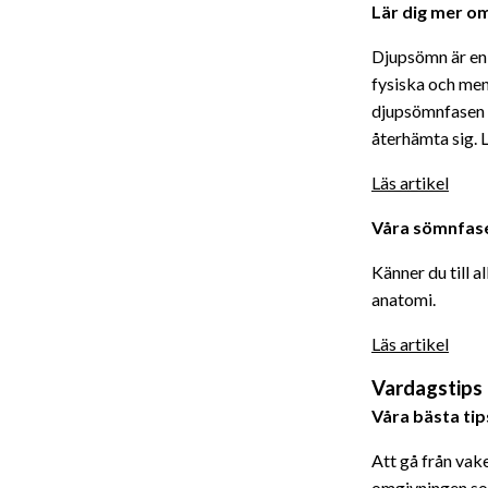
Lär dig mer o
Djupsömn är en 
fysiska och ment
djupsömnfasen k
återhämta sig. 
Läs artikel
Våra sömnfase
Känner du till 
anatomi.
Läs artikel
Vardagstips
Våra bästa tip
Att gå från vake
omgivningen som 