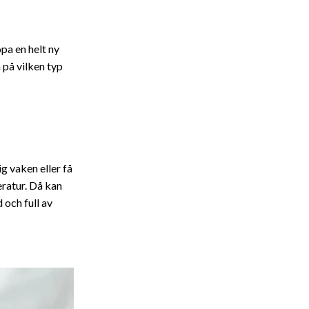
pa en helt ny
 på vilken typ
g vaken eller få
eratur. Då kan
 och full av