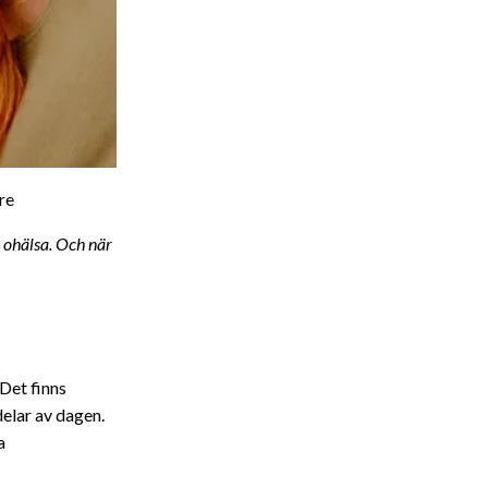
re
 ohälsa. Och när
 Det finns
delar av dagen.
a