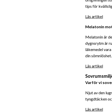
tips för kvälls
Läs artikel
Melatonin mo
Melatonin är de
dygnsrytm är ru
läkemedel vara 
din sömnlöshet.
Läs artikel
Sovrumsmilj
Varför vi sov
Njut av den lug
tyngdtäcken och
Läs artikel