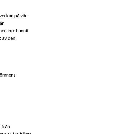
nverkan på vår
år
en inte hunnit
t av den
 sömnens
r från
er du våra bästa