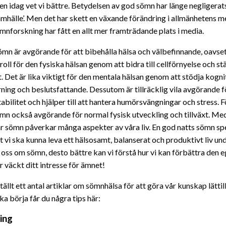
Men idag vet vi bättre. Betydelsen av god sömn har länge negligerat
amhälle’. Men det har skett en växande förändring i allmänhetens 
ömnforskning har fått en allt mer framträdande plats i media.
sömn är avgörande för att bibehålla hälsa och välbefinnande, oavse
 roll för den fysiska hälsan genom att bidra till cellförnyelse och st
 Det är lika viktigt för den mentala hälsan genom att stödja kogni
rning och beslutsfattande. Dessutom är tillräcklig vila avgörande f
abilitet och hjälper till att hantera humörsvängningar och stress. 
n också avgörande för normal fysisk utveckling och tillväxt. Med
år sömn påverkar många aspekter av våra liv. En god natts sömn spe
att vi ska kunna leva ett hälsosamt, balanserat och produktivt liv u
är oss om sömn, desto bättre kan vi förstå hur vi kan förbättra den 
r väckt ditt intresse för ämnet!
ällt ett antal artiklar om sömnhälsa för att göra vår kunskap lätti
ska börja får du några tips här:
ing