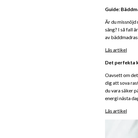
Guide: Bäddma
Är du missnöjd 
säng? I så fall 
av bäddmadrass 
Läs artikel
Det perfekta 
Oavsett om det 
dig att sova ras
du vara säker på
energi nästa da
Läs artikel