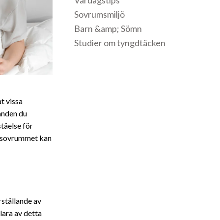
Vardagstips
Sovrumsmiljö
Barn &amp; Sömn
Studier om tyngdtäcken
t vissa
landen du
ståelse för
r sovrummet kan
rställande av
lara av detta