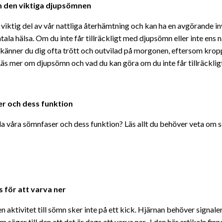
m den viktiga djupsömnen
viktig del av vår nattliga återhämtning och kan ha en avgörande i
ala hälsa. Om du inte får tillräckligt med djupsömn eller inte ens n
änner du dig ofta trött och outvilad på morgonen, eftersom kropp
Läs mer om djupsömn och vad du kan göra om du inte får tillräcklig
r och dess funktion
alla våra sömnfaser och dess funktion? Läs allt du behöver veta om
s för att varva ner
n aktivitet till sömn sker inte på ett kick. Hjärnan behöver signale
säger till den att det är dags att varva ner. I den här artikeln ﬁnn