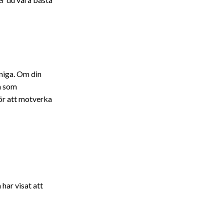
niga. Om din
n som
för att motverka
har visat att