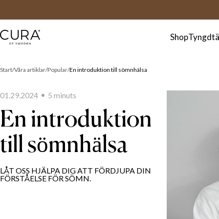
FAQ
Kontakt
Shop
Tyngdtä
Start
Våra artiklar
Popular
En introduktion till sömnhälsa
01.29.2024
5
minut
s
En introduktion
till sömnhälsa
LÅT OSS HJÄLPA DIG ATT FÖRDJUPA DIN
FÖRSTÅELSE FÖR SÖMN.