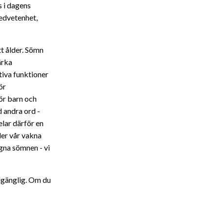
s i dagens
medvetenhet,
tt ålder. Sömn
ärka
tiva funktioner
ör
För barn och
 andra ord -
lar därför en
nder vår vakna
egna sömnen - vi
llgänglig. Om du