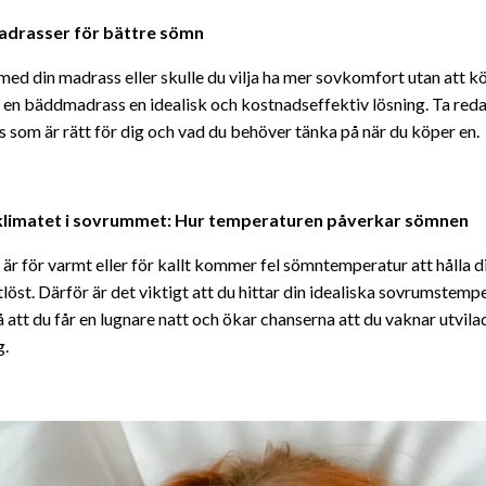
drasser för bättre sömn
med din madrass eller skulle du vilja ha mer sovkomfort utan att kö
är en bäddmadrass en idealisk och kostnadseffektiv lösning. Ta reda
som är rätt för dig och vad du behöver tänka på när du köper en.
klimatet i sovrummet: Hur temperaturen påverkar sömnen
är för varmt eller för kallt kommer fel sömntemperatur att hålla di
tlöst. Därför är det viktigt att du hittar din idealiska sovrumstemp
 att du får en lugnare natt och ökar chanserna att du vaknar utvilad
g.