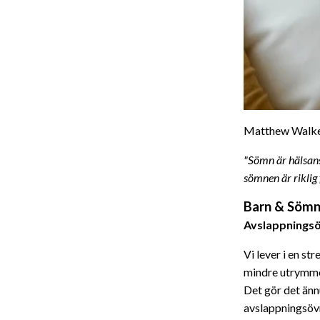
Matthew Walker
"Sömn är hälsans
sömnen är riklig f
Barn & Söm
Avslappningsö
Vi lever i en st
mindre utrymme 
Det gör det änn
avslappningsövn