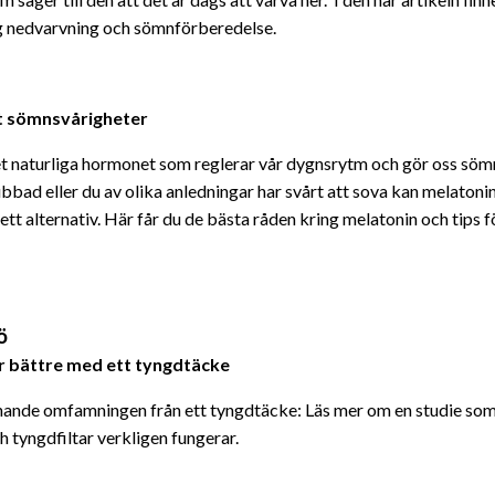
lig nedvarvning och sömnförberedelse.
t sömnsvårigheter
t naturliga hormonet som reglerar vår dygnsrytm och gör oss söm
bbad eller du av olika anledningar har svårt att sova kan melatoni
ett alternativ. Här får du de bästa råden kring melatonin och tips 
ö
er bättre med ett tyngdtäcke
nande omfamningen från ett tyngdtäcke: Läs mer om en studie som 
 tyngdfiltar verkligen fungerar.