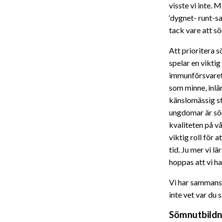
visste vi inte. 
‘dygnet- runt-s
tack vare att s
Att prioritera 
spelar en viktig
immunförsvaret.
som minne, inlä
känslomässig st
ungdomar är söm
kvaliteten på v
viktig roll för 
tid. Ju mer vi l
hoppas att vi ha
Vi har sammanst
inte vet var du 
Sömnutbildn