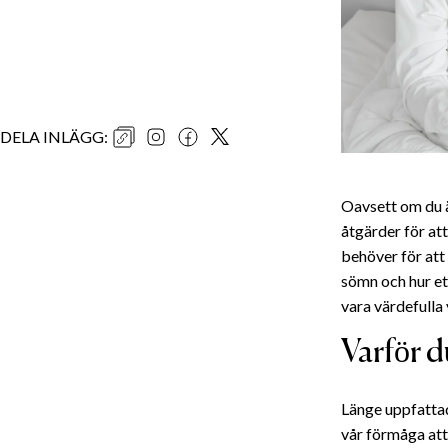
DELA INLÄGG
:
Oavsett om du ä
åtgärder för att
behöver för att 
sömn och hur e
vara värdefulla
Varför d
Länge uppfattad
vår förmåga att