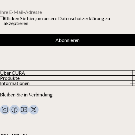
Ihre E-Mail-Adresse
Klicken Sie hier, um unsere Datenschutzerklärung zu
akzeptieren
Abonnieren
Über CURA
Produkte
Über uns
Informationen
Alle Produkte
Unsere Kunden
Datenschutzerklärung
Gewichtsdecken
Bleiben Sie in Verbindung
Allgemeine Geschäftsbedingungen
Wohndecken
FAQ
Bettwäsche
Kontaktiere uns
Kissen und mehr
Rückgabeanfrage
Daunenbettdecken
Kauf widerrufen
Kinder