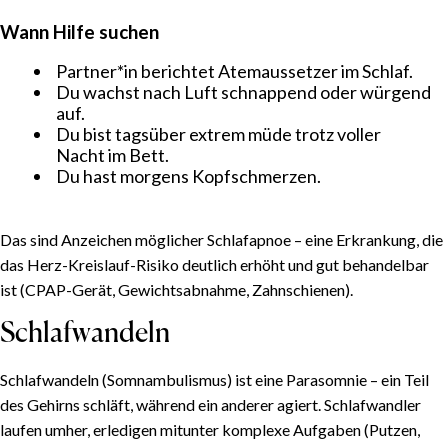
Wann Hilfe suchen
Partner*in berichtet Atemaussetzer im Schlaf.
Du wachst nach Luft schnappend oder würgend
auf.
Du bist tagsüber extrem müde trotz voller
Nacht im Bett.
INHALTSVERZEICHNIS
Du hast morgens Kopfschmerzen.
Insomnie: der Oberbegriff
Das sind Anzeichen möglicher Schlafapnoe – eine Erkrankung, die
Häufige Ursachen
das Herz-Kreislauf-Risiko deutlich erhöht und gut behandelbar
Was hilft
ist (CPAP-Gerät, Gewichtsabnahme, Zahnschienen).
Schlaflosigkeit in den Wechseljahren
Schlafwandeln
Warum es passiert
Was hilft
Schlafwandeln (Somnambulismus) ist eine Parasomnie – ein Teil
Warum Frauen häufiger betroffen sind
des Gehirns schläft, während ein anderer agiert. Schlafwandler
Schnarchen: warum wir schnarchen und wann man
laufen umher, erledigen mitunter komplexe Aufgaben (Putzen,