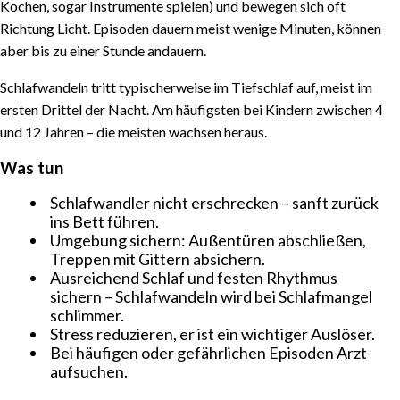
sich sorgen muss
Kochen, sogar Instrumente spielen) und bewegen sich oft
Warum wir schnarchen
Richtung Licht. Episoden dauern meist wenige Minuten, können
aber bis zu einer Stunde andauern.
Wann Hilfe suchen
Schlafwandeln
Schlafwandeln tritt typischerweise im Tiefschlaf auf, meist im
Was tun
ersten Drittel der Nacht. Am häufigsten bei Kindern zwischen 4
Sprechen im Schlaf
und 12 Jahren – die meisten wachsen heraus.
Albträume und Nachtschreck
Was tun
Was hilft
Schlafwandler nicht erschrecken – sanft zurück
Wann professionelle Hilfe
ins Bett führen.
Umgebung sichern: Außentüren abschließen,
Treppen mit Gittern absichern.
Ausreichend Schlaf und festen Rhythmus
sichern – Schlafwandeln wird bei Schlafmangel
schlimmer.
Stress reduzieren, er ist ein wichtiger Auslöser.
Bei häufigen oder gefährlichen Episoden Arzt
aufsuchen.