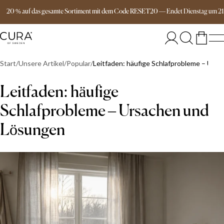
Versandkostenfrei ab 149€
20 % auf das gesamte Sortiment mit dem Code RESET20
—
Endet
Dienstag
um
2
Start
Unsere Artikel
Popular
Leitfaden: häufige Schlafprobleme – Urs
Leitfaden: häufige
Schlafprobleme – Ursachen und
Lösungen