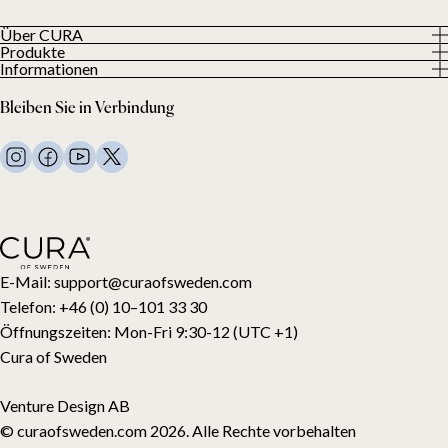
Über CURA
Produkte
Über uns
Informationen
Alle Produkte
Unsere Kunden
Datenschutzerklärung
Gewichtsdecken
Bleiben Sie in Verbindung
Allgemeine Geschäftsbedingungen
Wohndecken
FAQ
Bettwäsche
Kontaktiere uns
Kissen und mehr
Rückgabeanfrage
Daunenbettdecken
Kauf widerrufen
Kinder
Topper
Geschenkkarte
E-Mail:
support@curaofsweden.com
Telefon:
+46 (0) 10–101 33 30
Öffnungszeiten:
Mon-Fri 9:30-12 (UTC +1)
Cura of Sweden
Venture Design AB
© curaofsweden.com 2026. Alle Rechte vorbehalten