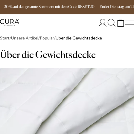
Versandkostenfrei ab 149€
20 % auf das gesamte Sortiment mit dem Code RESET20
—
Endet
Dienstag
um
2
Start
Unsere Artikel
Popular
Über die Gewichtsdecke
Über die Gewichtsdecke