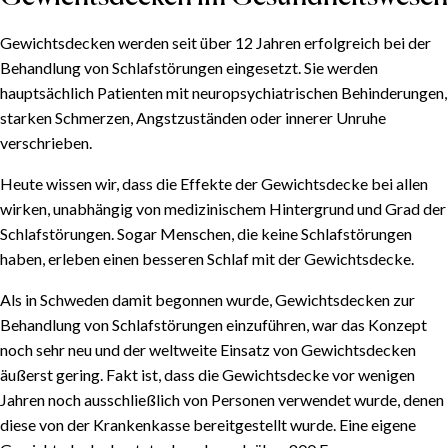
Wähle das richtige Gewicht für Deine CURA-Decke
Gewichtsdecken für Kinder
Gewichtsdecken werden seit über 12 Jahren erfolgreich bei der
Die Geschichte der Gewichtsdecke
Behandlung von Schlafstörungen eingesetzt. Sie werden
hauptsächlich Patienten mit neuropsychiatrischen Behinderungen,
Gewichtsdecken im Gesundheitswesen
starken Schmerzen, Angstzuständen oder innerer Unruhe
Gewichtsdecken für die breite Masse
verschrieben.
Ein bevorstehender Paradigmenwechsel
Heute wissen wir, dass die Effekte der Gewichtsdecke bei allen
wirken, unabhängig von medizinischem Hintergrund und Grad der
Schlafstörungen. Sogar Menschen, die keine Schlafstörungen
haben, erleben einen besseren Schlaf mit der Gewichtsdecke.
Als in Schweden damit begonnen wurde, Gewichtsdecken zur
Behandlung von Schlafstörungen einzuführen, war das Konzept
noch sehr neu und der weltweite Einsatz von Gewichtsdecken
äußerst gering. Fakt ist, dass die Gewichtsdecke vor wenigen
Jahren noch ausschließlich von Personen verwendet wurde, denen
diese von der Krankenkasse bereitgestellt wurde. Eine eigene