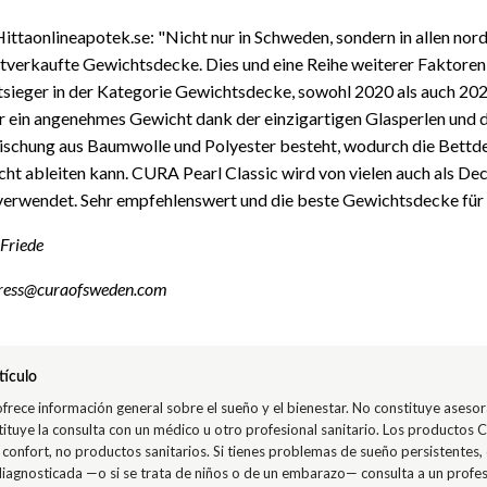
Hittaonlineapotek.se: "Nicht nur in Schweden, sondern in allen nor
istverkaufte Gewichtsdecke. Dies und eine Reihe weiterer Faktore
tsieger in der Kategorie Gewichtsdecke, sowohl 2020 als auch 20
ür ein angenehmes Gewicht dank der einzigartigen Glasperlen und d
Mischung aus Baumwolle und Polyester besteht, wodurch die Bettd
icht ableiten kann. CURA Pearl Classic wird von vielen auch als D
verwendet. Sehr empfehlenswert und die beste Gewichtsdecke für 
 Friede
ress@curaofsweden.com
tículo
 ofrece información general sobre el sueño y el bienestar. No constituye ases
tituye la consulta con un médico u otro profesional sanitario. Los productos
confort, no productos sanitarios. Si tienes problemas de sueño persistentes,
agnosticada —o si se trata de niños o de un embarazo— consulta a un profes