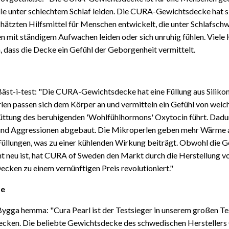
 die unter schlechtem Schlaf leiden. Die CURA-Gewichtsdecke hat si
hätzten Hilfsmittel für Menschen entwickelt, die unter Schlafschw
 mit ständigem Aufwachen leiden oder sich unruhig fühlen. Viele
dass die Decke ein Gefühl der Geborgenheit vermittelt.
Bäst-i-test: "Die CURA-Gewichtsdecke hat eine Füllung aus Siliko
len passen sich dem Körper an und vermitteln ein Gefühl von wei
üttung des beruhigenden 'Wohlfühlhormons' Oxytocin führt. Dad
 und Aggressionen abgebaut. Die Mikroperlen geben mehr Wärme 
üllungen, was zu einer kühlenden Wirkung beiträgt. Obwohl die 
ht neu ist, hat CURA of Sweden den Markt durch die Herstellung vo
cken zu einem vernünftigen Preis revolutioniert."
se
Bygga hemma: "Cura Pearl ist der Testsieger in unserem großen Te
cken. Die beliebte Gewichtsdecke des schwedischen Herstellers