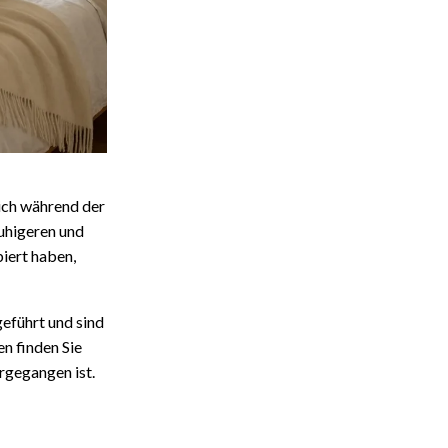
sich während der
ruhigeren und
biert haben,
eführt und sind
n finden Sie
rgegangen ist.