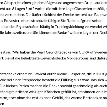
ten Glasperlen einen gleichmäßigen und angenehmen Druck auf den
ht aus 6 Lagen Stoff, wobei die mittlere Lage Glasperlen enthält, 
nicht verrutschen. Die äußere Schicht der Decke besteht aus Baumwo
us Polyester, einem strapazierfähigen Stoff, der aufgrund seiner
leitenden Eigenschaften häufig in Trainingskleidung verwendet w
 alle Jahreszeiten, und Sie können bei Bedarf weitere Lagen der Dec
 Test.se: "Wir haben die Pearl Gewichtsdecke von CURA of Swede
rt. Sie ist die beliebteste Gewichtsdecke Nordeuropas, und dafür 
htsdecke erhält ihr Gewicht durch kleine Glasperlen, die in 120 
 Wie bei einer Steppdecke besteht die Füllung aus etwas, das sich w
 Die kleinen Perlen machen die Decke sowohl geschmeidig als auch
tändig mit diesen winzigen Körnchen gefüllt ist, empfinden viele 
warm, aber ohne das erstickende Gefühl, das warme Bettdecken 
en.