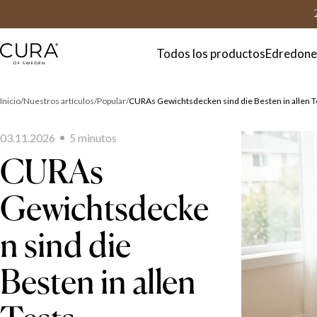
FAQ
Contacto
Todos los productos
Edredone
Inicio
Nuestros artículos
Popular
CURAs Gewichtsdecken sind die Besten in allen T
03.11.2026
5
minuto
s
CURAs
Gewichtsdecke
n sind die
Besten in allen