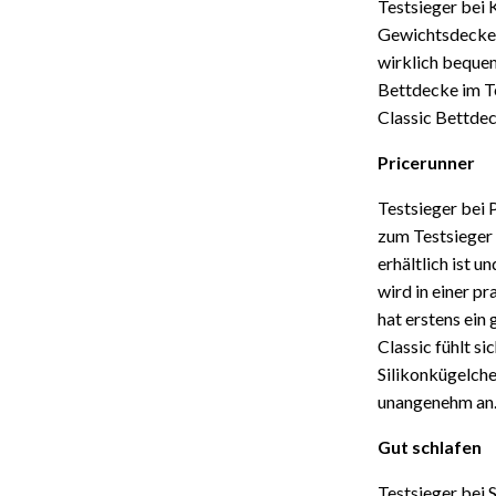
Testsieger bei 
Gewichtsdecke 
wirklich bequem
Bettdecke im Te
Classic Bettde
Pricerunner
Testsieger bei 
zum Testsieger 
erhältlich ist 
wird in einer p
hat erstens ein
Classic fühlt s
Silikonkügelche
unangenehm an. 
Gut schlafen
Testsieger bei 