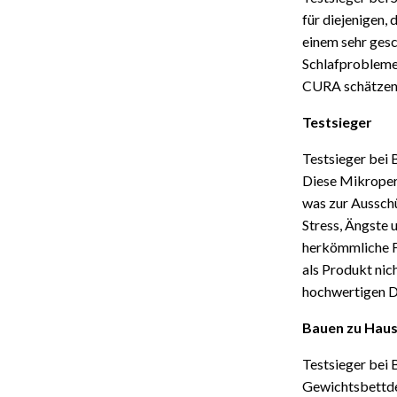
für diejenigen,
einem sehr gesc
Schlafproblemen
CURA schätzen, 
Testsieger
Testsieger bei 
Diese Mikroper
was zur Aussch
Stress, Ängste
herkömmliche F
als Produkt nic
hochwertigen De
Bauen zu Hau
Testsieger bei 
Gewichtsbettde