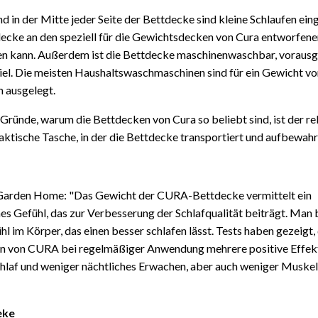
d in der Mitte jeder Seite der Bettdecke sind kleine Schlaufen ein
decke an den speziell für die Gewichtsdecken von Cura entworfen
en kann. Außerdem ist die Bettdecke maschinenwaschbar, vorausge
viel. Die meisten Haushaltswaschmaschinen sind für ein Gewicht vo
 ausgelegt.
 Gründe, warum die Bettdecken von Cura so beliebt sind, ist der rel
raktische Tasche, in der die Bettdecke transportiert und aufbewah
 Garden Home: "Das Gewicht der CURA-Bettdecke vermittelt ein
s Gefühl, das zur Verbesserung der Schlafqualität beiträgt. Ma
hl im Körper, das einen besser schlafen lässt. Tests haben gezeigt,
 von CURA bei regelmäßiger Anwendung mehrere positive Effekt
chlaf und weniger nächtliches Erwachen, aber auch weniger Musk
eke