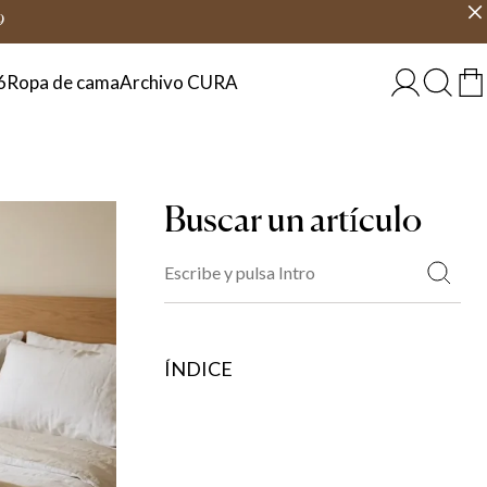
6 días
Elige país
ESPAÑA
9
6
Ropa de cama
Archivo CURA
Buscar un artículo
ÍNDICE