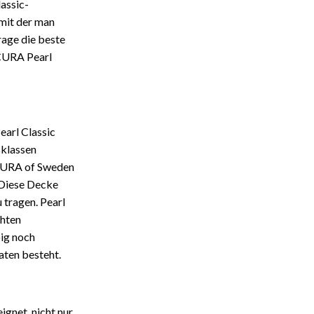
assic-
mit der man
rage die beste
 CURA Pearl
earl Classic
sklassen
n CURA of Sweden
 Diese Decke
 tragen. Pearl
ähten
pig noch
aten besteht.
gnet, nicht nur