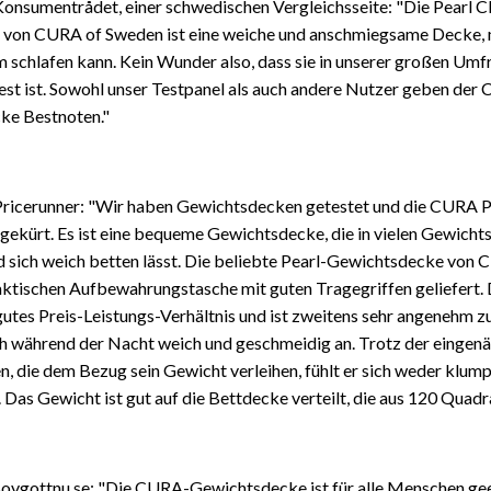
Konsumentrådet, einer schwedischen Vergleichsseite: "Die Pearl Cl
von CURA of Sweden ist eine weiche und anschmiegsame Decke, 
 schlafen kann. Kein Wunder also, dass sie in unserer großen Umf
st ist. Sowohl unser Testpanel als auch andere Nutzer geben der
cke Bestnoten."
Pricerunner: "Wir haben Gewichtsdecken getestet und die CURA P
gekürt. Es ist eine bequeme Gewichtsdecke, die in vielen Gewicht
und sich weich betten lässt. Die beliebte Pearl-Gewichtsdecke vo
raktischen Aufbewahrungstasche mit guten Tragegriffen geliefert.
 gutes Preis-Leistungs-Verhältnis und ist zweitens sehr angenehm zu
ich während der Nacht weich und geschmeidig an. Trotz der eingen
n, die dem Bezug sein Gewicht verleihen, fühlt er sich weder klum
Das Gewicht ist gut auf die Bettdecke verteilt, die aus 120 Quadr
Sovgottnu.se: "Die CURA-Gewichtsdecke ist für alle Menschen geei