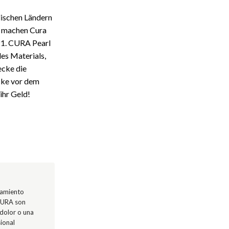
dischen Ländern
n machen Cura
21. CURA Pearl
es Materials,
ecke die
ecke vor dem
ihr Geld!
oramiento
 CURA son
 dolor o una
ional