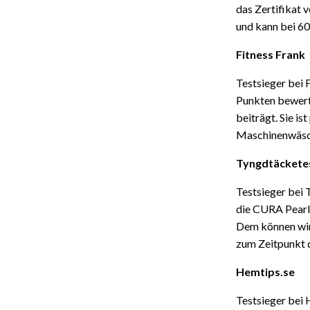
das Zertifikat v
und kann bei 6
Fitness Frank
Testsieger bei 
Punkten bewerte
beiträgt. Sie i
Maschinenwäsch
Tyngdtäckete
Testsieger bei
die CURA Pearl
Dem können wir 
zum Zeitpunkt d
Hemtips.se
Testsieger bei 