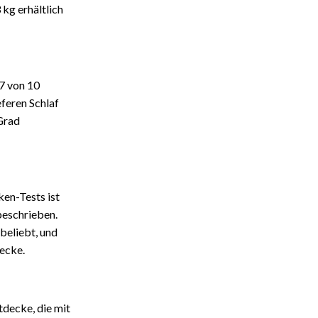
 kg erhältlich
7 von 10
feren Schlaf
 Grad
en-Tests ist
beschrieben.
beliebt, und
decke.
tdecke, die mit