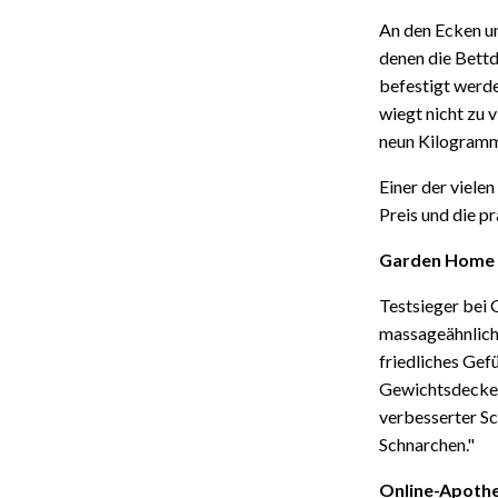
An den Ecken un
denen die Bett
befestigt werd
wiegt nicht zu 
neun Kilogramm
Einer der vielen
Preis und die p
Garden Home
Testsieger bei
massageähnliche
friedliches Gefü
Gewichtsdecken
verbesserter S
Schnarchen."
Online-Apoth