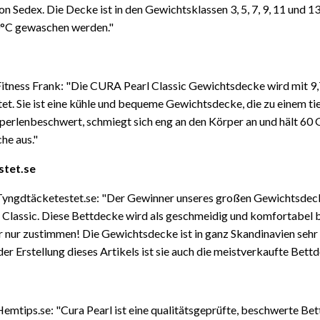
on Sedex. Die Decke ist in den Gewichtsklassen 3, 5, 7, 9, 11 und 13
0°C gewaschen werden."
Fitness Frank: "Die CURA Pearl Classic Gewichtsdecke wird mit 9,
t. Sie ist eine kühle und bequeme Gewichtsdecke, die zu einem tie
st perlenbeschwert, schmiegt sich eng an den Körper an und hält 60
e aus."
stet.se
 Tyngdtäcketestet.se: "Der Gewinner unseres großen Gewichtsdeck
 Classic. Diese Bettdecke wird als geschmeidig und komfortabel 
nur zustimmen! Die Gewichtsdecke ist in ganz Skandinavien sehr 
er Erstellung dieses Artikels ist sie auch die meistverkaufte Bett
Hemtips.se: "Cura Pearl ist eine qualitätsgeprüfte, beschwerte Bet