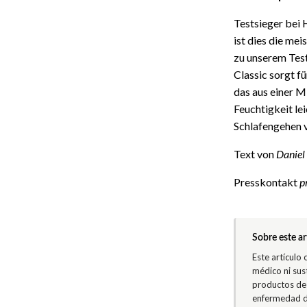
Testsieger bei 
ist dies die me
zu unserem Tes
Classic sorgt f
das aus einer 
Feuchtigkeit le
Schlafengehen 
Text von
Daniel
Presskontakt
p
Sobre este ar
Este artículo
médico ni sus
productos de 
enfermedad di