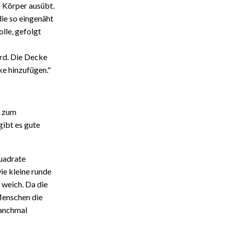
 Körper ausübt.
die so eingenäht
lle, gefolgt
ird. Die Decke
ke hinzufügen."
n zum
gibt es gute
Quadrate
ie kleine runde
 weich. Da die
Menschen die
manchmal