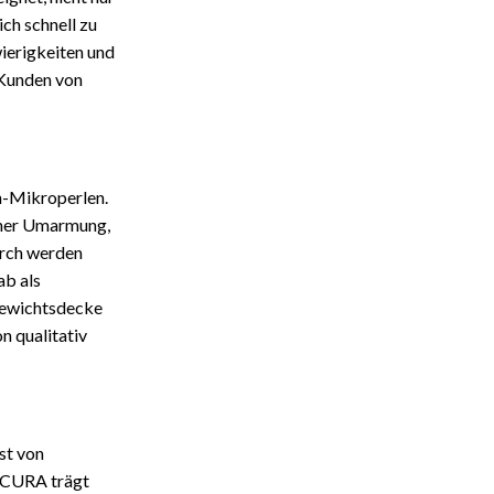
ch schnell zu
ierigkeiten und
 Kunden von
n-Mikroperlen.
cher Umarmung,
urch werden
ab als
Gewichtsdecke
n qualitativ
st von
 CURA trägt