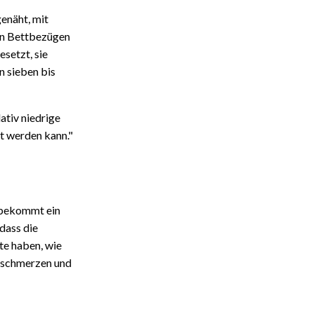
genäht, mit
en Bettbezügen
setzt, sie
n sieben bis
ativ niedrige
rt werden kann."
n bekommt ein
 dass die
e haben, wie
elschmerzen und