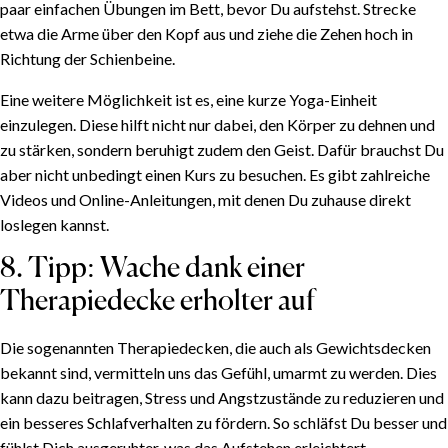
8. Tipp: Wache dank einer Therapiedecke erholter
paar einfachen Übungen im Bett, bevor Du aufstehst. Strecke
auf
etwa die Arme über den Kopf aus und ziehe die Zehen hoch in
9. Tipp: Eine kurze Meditation für leichteres
Richtung der Schienbeine.
Aufstehen
Eine weitere Möglichkeit ist es, eine kurze Yoga-Einheit
10. Tipp: Eine belebende Dusche
einzulegen. Diese hilft nicht nur dabei, den Körper zu dehnen und
zu stärken, sondern beruhigt zudem den Geist. Dafür brauchst Du
aber nicht unbedingt einen Kurs zu besuchen. Es gibt zahlreiche
Videos und Online-Anleitungen, mit denen Du zuhause direkt
loslegen kannst.
8. Tipp: Wache dank einer
Therapiedecke erholter auf
Die sogenannten Therapiedecken, die auch als Gewichtsdecken
bekannt sind, vermitteln uns das Gefühl, umarmt zu werden. Dies
kann dazu beitragen, Stress und Angstzustände zu reduzieren und
ein besseres Schlafverhalten zu fördern. So schläfst Du besser und
fühlst Dich ausgeruhter, was das Aufstehen erleichtert.