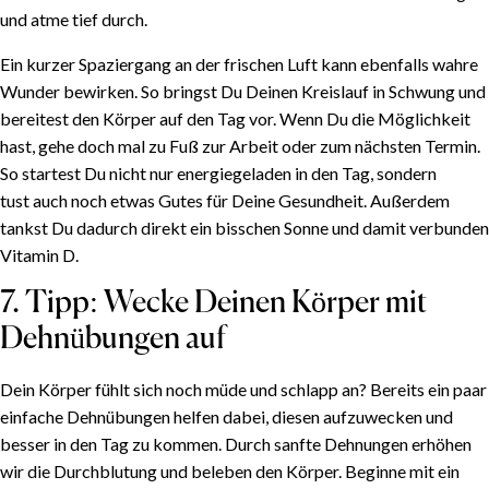
und atme tief durch.
Ein kurzer Spaziergang an der frischen Luft kann ebenfalls wahre
Wunder bewirken. So bringst Du Deinen Kreislauf in Schwung und
INHALTSVERZEICHNIS
bereitest den Körper auf den Tag vor. Wenn Du die Möglichkeit
hast, gehe doch mal zu Fuß zur Arbeit oder zum nächsten Termin.
1. Tipp: Finger weg von der Snooze-Taste
So startest Du nicht nur energiegeladen in den Tag, sondern
tust auch noch etwas Gutes für Deine Gesundheit. Außerdem
2. Tipp: Platziere das Handy abseits des
tankst Du dadurch direkt ein bisschen Sonne und damit verbunden
Schlafbereiches
Vitamin D.
3. Tipp: Wähle eine angenehme Melodie als Weckton
4. Tipp: Lasse beim Aufstehen Tageslicht ins
7. Tipp: Wecke Deinen Körper mit
Schlafzimmer
Dehnübungen auf
5. Tipp: Trinke direkt nach dem Aufstehen ein Glas
Dein Körper fühlt sich noch müde und schlapp an? Bereits ein paar
Wasser
einfache Dehnübungen helfen dabei, diesen aufzuwecken und
6. Tipp: Lasse frische Luft in den Raum
besser in den Tag zu kommen. Durch sanfte Dehnungen erhöhen
7. Tipp: Wecke Deinen Körper mit Dehnübungen auf
wir die Durchblutung und beleben den Körper. Beginne mit ein