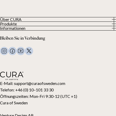
Über CURA
Produkte
Über uns
Informationen
Alle Produkte
Unsere Kunden
Datenschutzerklärung
Gewichtsdecken
Bleiben Sie in Verbindung
Allgemeine Geschäftsbedingungen
Wohndecken
FAQ
Bettwäsche
Kontaktiere uns
Kissen und mehr
Rückgabeanfrage
Daunenbettdecken
Kauf widerrufen
Kinder
Topper
Geschenkkarte
E-Mail:
support@curaofsweden.com
Telefon:
+46 (0) 10–101 33 30
Öffnungszeiten:
Mon-Fri 9:30-12 (UTC +1)
Cura of Sweden
Venture Design AB