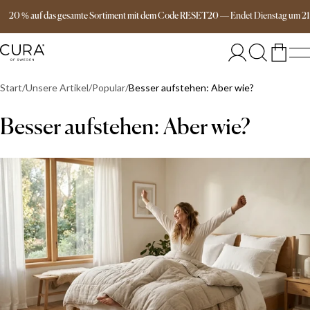
Versandkostenfrei ab 149€
20 % auf das gesamte Sortiment mit dem Code RESET20
—
Endet
Dienstag
um
2
Start
Unsere Artikel
Popular
Besser aufstehen: Aber wie?
Besser aufstehen: Aber wie?