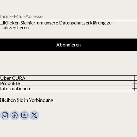
Ihre E-Mail-Adresse
Klicken Sie hier, um unsere Datenschutzerklärung zu
akzeptieren
Abonnieren
Über CURA
Produkte
Über uns
Informationen
Alle Produkte
Unsere Kunden
Datenschutzerklärung
Gewichtsdecken
Bleiben Sie in Verbindung
Allgemeine Geschäftsbedingungen
Wohndecken
FAQ
Bettwäsche
Kontaktiere uns
Kissen und mehr
Rückgabeanfrage
Daunenbettdecken
Kauf widerrufen
Kinder