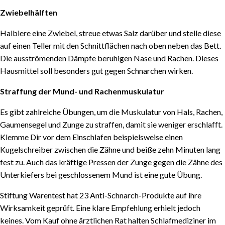
Zwiebelhälften
INHALTSVERZEICHNIS
Halbiere eine Zwiebel, streue etwas Salz darüber und stelle diese
auf einen Teller mit den Schnittflächen nach oben neben das Bett.
Was hilft gegen Schnarchen bei Frauen und
Die ausströmenden Dämpfe beruhigen Nase und Rachen. Dieses
Männern? Den Ursachen auf den Grund gehen
Hausmittel soll besonders gut gegen Schnarchen wirken.
Einfaches Schnarchen ist ungefährlich
Straffung der Mund- und Rachenmuskulatur
Was tun gegen Schnarchen mit Atemaussetzern?
Es gibt zahlreiche Übungen, um die Muskulatur von Hals, Rachen,
Wie merken wir, ob wir schnarchen?
Gaumensegel und Zunge zu straffen, damit sie weniger erschlafft.
Schnarch-Apps überführen Dich als Schnarcher
Klemme Dir vor dem Einschlafen beispielsweise einen
Bist Du erkältet?
Kugelschreiber zwischen die Zähne und beiße zehn Minuten lang
Frische Luft und Bewegung
fest zu. Auch das kräftige Pressen der Zunge gegen die Zähne des
Was hilft gegen Schnarchen? Mit Hausmitteln ruhig
Unterkiefers bei geschlossenem Mund ist eine gute Übung.
schlafen
Stiftung Warentest hat 23 Anti-Schnarch-Produkte auf ihre
Richtige Schlafhygiene gegen Schnarchen im Schlaf
Wirksamkeit geprüft. Eine klare Empfehlung erhielt jedoch
Das ultimative Mittel gegen Schnarchen gibt es leider
keines. Vom Kauf ohne ärztlichen Rat halten Schlafmediziner im