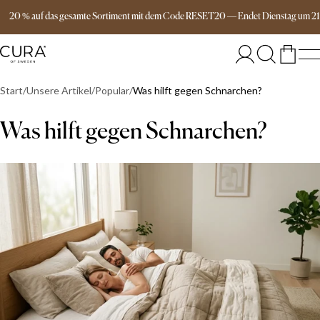
Versandkostenfrei ab 149€
20 % auf das gesamte Sortiment mit dem Code RESET20
—
Endet
Dienstag
um
2
Start
Unsere Artikel
Popular
Was hilft gegen Schnarchen?
Was hilft gegen Schnarchen?