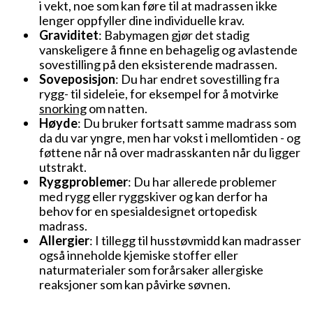
i vekt, noe som kan føre til at madrassen ikke
lenger oppfyller dine individuelle krav.
Graviditet
: Babymagen gjør det stadig
vanskeligere å finne en behagelig og avlastende
sovestilling på den eksisterende madrassen.
Soveposisjon
: Du har endret sovestilling fra
rygg- til sideleie, for eksempel for å motvirke
snorking
om natten.
Høyde
: Du bruker fortsatt samme madrass som
da du var yngre, men har vokst i mellomtiden - og
føttene når nå over madrasskanten når du ligger
utstrakt.
Ryggproblemer
: Du har allerede problemer
med rygg eller ryggskiver og kan derfor ha
behov for en spesialdesignet ortopedisk
madrass.
Allergier
: I tillegg til husstøvmidd kan madrasser
også inneholde kjemiske stoffer eller
naturmaterialer som forårsaker allergiske
reaksjoner som kan påvirke søvnen.