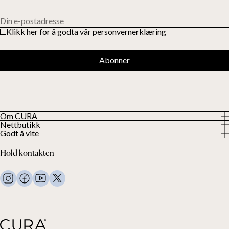
Din e-postadresse
Klikk her for å godta vår personvernerklæring
Abonner
Om CURA
Nettbutikk
Om oss
Godt å vite
Alle våre produkter
Våre kunder
Personvern
Vektdyner
Hold kontakten
Vilkår og betingelser
Vekttepper
FAQ
Sengetøy
Kontakt oss
Puter og annet
Kontakt og retur
Dundyner
Angre kjøpet ditt
Barn
Overmadrasser