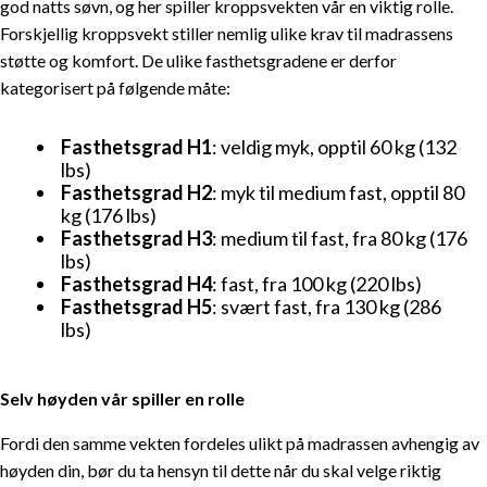
god natts søvn, og her spiller kroppsvekten vår en viktig rolle.
Forskjellig kroppsvekt stiller nemlig ulike krav til madrassens
støtte og komfort. De ulike fasthetsgradene er derfor
kategorisert på følgende måte:
Fasthetsgrad H1
: veldig myk, opptil 60 kg (132
lbs)
Fasthetsgrad H2
: myk til medium fast, opptil 80
kg (176 lbs)
Fasthetsgrad H3
: medium til fast, fra 80 kg (176
lbs)
Fasthetsgrad H4
: fast, fra 100 kg (220 lbs)
Fasthetsgrad H5
: svært fast, fra 130 kg (286
lbs)
Selv høyden vår spiller en rolle
Fordi den samme vekten fordeles ulikt på madrassen avhengig av
høyden din, bør du ta hensyn til dette når du skal velge riktig