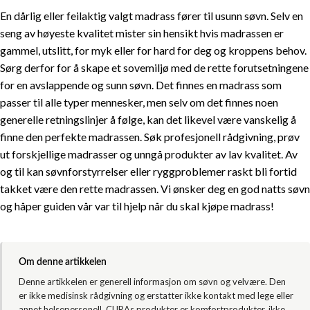
En dårlig eller feilaktig valgt madrass fører til usunn søvn. Selv en
seng av høyeste kvalitet mister sin hensikt hvis madrassen er
gammel, utslitt, for myk eller for hard for deg og kroppens behov.
Sørg derfor for å skape et sovemiljø med de rette forutsetningene
for en avslappende og sunn søvn. Det finnes en madrass som
passer til alle typer mennesker, men selv om det finnes noen
generelle retningslinjer å følge, kan det likevel være vanskelig å
finne den perfekte madrassen. Søk profesjonell rådgivning, prøv
ut forskjellige madrasser og unngå produkter av lav kvalitet. Av
og til kan søvnforstyrrelser eller ryggproblemer raskt bli fortid
takket være den rette madrassen. Vi ønsker deg en god natts søvn
og håper guiden vår var til hjelp når du skal kjøpe madrass!
Om denne artikkelen
Denne artikkelen er generell informasjon om søvn og velvære. Den
er ikke medisinsk rådgivning og erstatter ikke kontakt med lege eller
annet helsepersonell. CURAs produkter er komfortprodukter, ikke