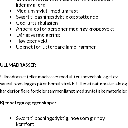
lider av allergi
Medium myk til medium fast
Svært tilpasningsdyktig og støttende
God luftsirkulasjon
Anbefales for personer med høy kroppsvekt
Dårlig varmelagring
Høy egenvekt
INNHOLDSFORTEGNELSE
Uegnet for justerbare lamellrammer
Når påvirkes søvnen vår negativt av madrassen?
ULLMADRASSER
Søvnløse netter? Slik vet du om det er på tide med en
ny madrass
Ullmadrasser (eller madrasser med ull) er i hovedsak laget av
saueull som legges på et bomullstrekk. Ull er et naturmateriale og
Sov som på skyer: Slik finner du riktig madrass for
har derfor flere fordeler sammenlignet med syntetiske materialer.
sunn søvn
Vær oppmerksom på kvalitet og søk råd
Kjennetegn og egenskaper
:
Hva en god madrass bør tilby
Hva kjennetegner den rette madrassen
Svært tilpasningsdyktig, noe som gir høy
komfort
Slik velger du riktig fasthetsgrad på madrassen