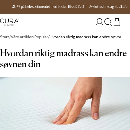
Gratis frakt over 1599 kr
20 % på hele sortimentet med koden RESET20
—
Avsluttes
tirsdag
kl.
21:59
Start
Våre artikler
Popular
Hvordan riktig madrass kan endre søvnen di
Hvordan riktig madrass kan endre
søvnen din