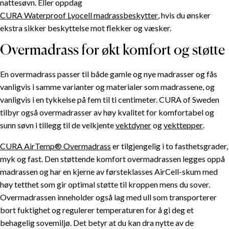
nattesøvn. Eller oppdag
CURA Waterproof Lyocell madrassbeskytter
, hvis du ønsker
ekstra sikker beskyttelse mot flekker og væsker.
Overmadrass for økt komfort og støtte
En overmadrass passer til både gamle og nye madrasser og fås
vanligvis i samme varianter og materialer som madrassene, og
vanligvis i en tykkelse på fem til ti centimeter. CURA of Sweden
tilbyr også overmadrasser av høy kvalitet for komfortabel og
sunn søvn i tillegg til de velkjente
vektdyner
og
vekttepper
.
CURA AirTemp® Overmadrass
er tilgjengelig i to fasthetsgrader,
myk og fast. Den støttende komfort overmadrassen legges oppå
madrassen og har en kjerne av førsteklasses AirCell-skum med
høy tetthet som gir optimal støtte til kroppen mens du sover.
Overmadrassen inneholder også lag med ull som transporterer
bort fuktighet og regulerer temperaturen for å gi deg et
behagelig sovemiljø. Det betyr at du kan dra nytte av de