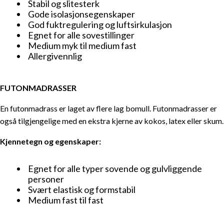
Stabil og slitesterk
Fasthetsgrader i henhold til kroppsvekt
Gode isolasjonsegenskaper
God fuktregulering og luftsirkulasjon
Mattress Firmness and Sleeping Positions
Egnet for alle sovestillinger
Ikke alle madrasser passer for alle: Madrasstype og
Medium myk til medium fast
kjennetegn
Allergivennlig
Løs søvnproblemer med riktig madrass
Overmadrass for økt komfort og støtte
FUTONMADRASSER
Det ideelle liggeunderlaget for en sunn søvn
En futonmadrass er laget av flere lag bomull. Futonmadrasser er
også tilgjengelige med en ekstra kjerne av kokos, latex eller skum.
Kjennetegn og egenskaper:
Egnet for alle typer sovende og gulvliggende
personer
Svært elastisk og formstabil
Medium fast til fast