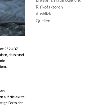
Ergebnis, Häufigkeit und
Risikofaktoren
Ausblick
Quellen:
amt 252.437
aben, dass rund
nde
ben.
als
nn auf die akute
stige Form der