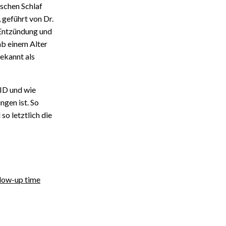
schen Schlaf
geführt von Dr.
 Entzündung und
b einem Alter
ekannt als
ID und wie
gen ist. So
so letztlich die
llow-up time