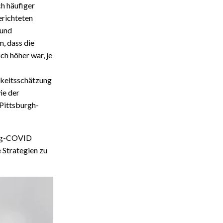
ch häufiger
erichteten
 und
, dass die
h höher war, je
gkeitsschätzung
ie der
Pittsburgh-
ong-COVID
 Strategien zu