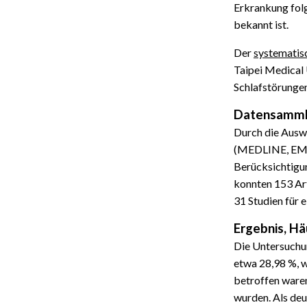
Erkrankung fo
bekannt ist.
Der
systematis
Taipei Medical 
Schlafstörung
Datensamml
Durch die Ausw
(MEDLINE, EMBA
Berücksichtigu
konnten 153 Ar
31 Studien für 
Ergebnis, Hä
Die Untersuchu
etwa 28,98 %, w
betroffen waren
wurden. Als de