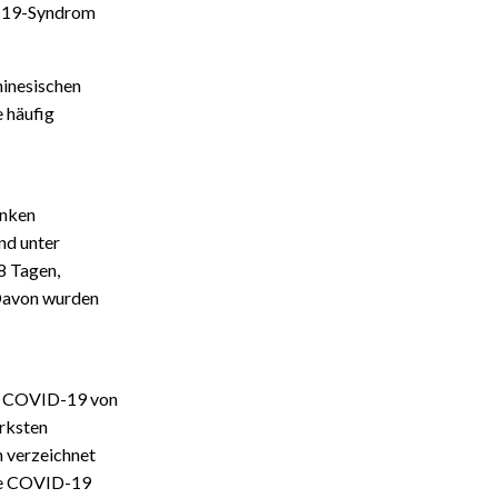
D-19-Syndrom
hinesischen
e häufig
anken
nd unter
8 Tagen,
 Davon wurden
ch COVID-19 von
ärksten
n verzeichnet
ute COVID-19