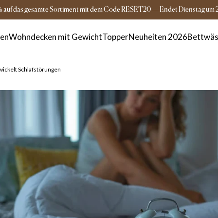
Versandkostenfrei ab 149€
3-5 Tage Lieferz
% auf das gesamte Sortiment mit dem Code RESET20
—
Endet
Dienstag
um
ken
Wohndecken mit Gewicht
Topper
Neuheiten 2026
Bettwäs
wickelt Schlafstörungen