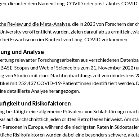
lgen, die unter dem Namen Long-COVID oder post-akutes COVI
che Review und die Meta-Analyse
, die in 2023 von Forschern der c
University veröffentlicht wurden, zielen darauf ab zu ermitteln, wi
en bei Erwachsenen im Kontext von Long-COVID vorkommen.
ung und Analyse
ertung relevanter Forschungsarbeiten aus verschiedenen Datenb
SE, Scopus und Web of Science bis zum 21. November 2022) u
ng von Studien mit einer Nachbeobachtungszeit von mindestens 2
tikel mit 252.437 COVID-19-Patient*innen identifiziert werden.
eine detaillierte Analyse herangezogen.
ufigkeit und Risikofaktoren
ng bestätigte eine allgemeine Prävalenz von Schlafstörungen na
as auf durchschnittlich jeden dritten Betroffenen hinweist. Am st
 Personen in Europa, während die niedrigsten Raten in Südostasie
utliche Risikofaktoren wurden dabei eine besonders schwere, ak