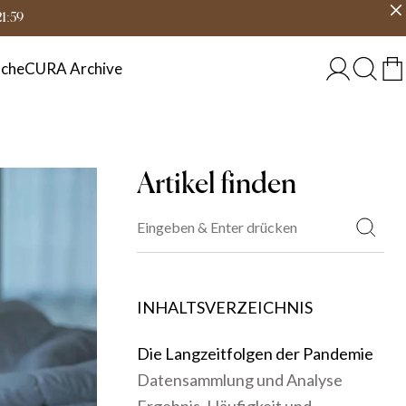
eit
Land wählen
DEUTSCHLAND
21:59
che
CURA Archive
Artikel finden
INHALTSVERZEICHNIS
Die Langzeitfolgen der Pandemie
Datensammlung und Analyse