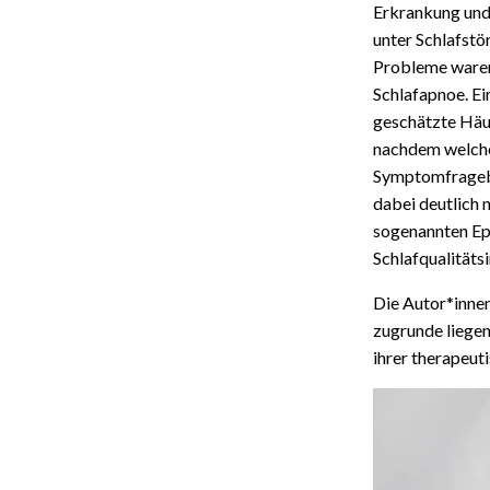
Erkrankung und 
unter Schlafst
Probleme waren
Schlafapnoe. Ei
geschätzte Häuf
nachdem welche
Symptomfragebö
dabei deutlich 
sogenannten Epw
Schlafqualitäts
Die Autor*inne
zugrunde liegen
ihrer therapeut