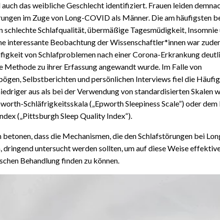
auch das weibliche Geschlecht identifiziert. Frauen leiden demna
örungen im Zuge von Long-COVID als Männer. Die am häufigsten b
 schlechte Schlafqualität, übermäßige Tagesmüdigkeit, Insomnie
ne interessante Beobachtung der Wissenschaftler*innen war zudem
igkeit von Schlafproblemen nach einer Corona-Erkrankung deutlic
 Methode zu ihrer Erfassung angewandt wurde. Im Falle von
gen, Selbstberichten und persönlichen Interviews fiel die Häufi
niedriger aus als bei der Verwendung von standardisierten Skalen w
orth-Schläfrigkeitsskala („Epworth Sleepiness Scale”) oder dem 
index („Pittsburgh Sleep Quality Index“).
n betonen, dass die Mechanismen, die den Schlafstörungen bei L
, dringend untersucht werden sollten, um auf diese Weise effektive
ischen Behandlung finden zu können.