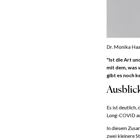
Dr. Monika Haac
"Ist die Art 
mit dem, was 
gibt es noch k
Ausblic
Es ist deutlich
Long-COVID auf
In diesem Zusa
zwei kleinere S