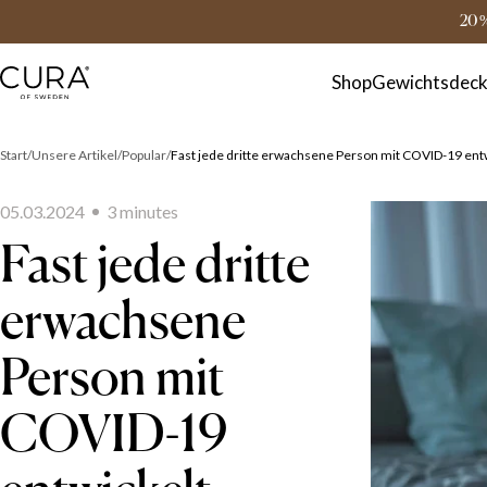
FAQ
Kontakt
20 
Shop
Gewichtsdec
Start
Unsere Artikel
Popular
Fast jede dritte erwachsene Person mit COVID-19 ent
05.03.2024
3
minute
s
Fast jede dritte
erwachsene
Person mit
COVID-19