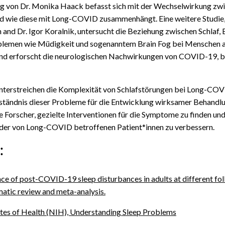
ng von Dr. Monika Haack befasst sich mit der Wechselwirkung zwi
d wie diese mit Long-COVID zusammenhängt. Eine weitere Studie, 
 and Dr. Igor Koralnik, untersucht die Beziehung zwischen Schlaf,
blemen wie Müdigkeit und sogenanntem Brain Fog bei Menschen a
und erforscht die neurologischen Nachwirkungen von COVID-19, b
unterstreichen die Komplexität von Schlafstörungen bei Long-COV
ständnis dieser Probleme für die Entwicklung wirksamer Behandlun
e Forscher, gezielte Interventionen für die Symptome zu finden und 
 der von Long-COVID betroffenen Patient*innen zu verbessern.
:
ce of post-COVID-19 sleep disturbances in adults at different fo
matic review and meta-analysis.
utes of Health (NIH), Understanding Sleep Problems