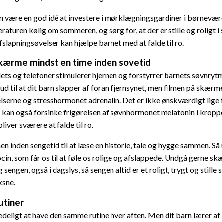
 være en god idé at investere i mørklægningsgardiner i børnevære
aturen kølig om sommeren, og sørg for, at der er stille og roligt i
slapningsøvelser kan hjælpe barnet med at falde til ro.
 skærme mindst en time inden sovetid
lets og telefoner stimulerer hjernen og forstyrrer barnets søvnryt
 ud til at dit barn slapper af foran fjernsynet, men filmen på skær
elserne og stresshormonet adrenalin. Det er ikke ønskværdigt lige 
kan også forsinke frigørelsen af
søvnhormonet melatonin
i kroppe
liver sværere at falde til ro.
en inden sengetid til at læse en historie, tale og hygge sammen. Så
in, som får os til at føle os rolige og afslappede. Undgå gerne sk
sengen, også i dagslys, så sengen altid er et roligt, trygt og stille 
ksne.
utiner
edeligt at have den samme
rutine hver aften
. Men dit barn lærer af