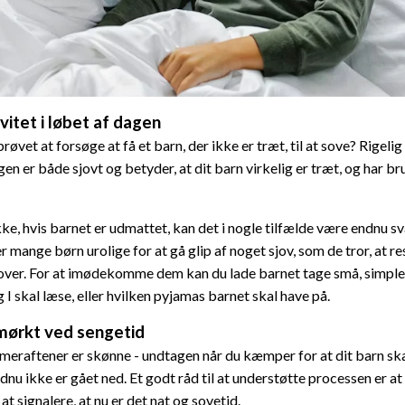
ivitet i løbet af dagen
øvet at forsøge at få et barn, der ikke er træt, til at sove? Rigeli
en er både sjovt og betyder, at dit barn virkelig er træt, og har br
ke, hvis barnet er udmattet, kan det i nogle tilfælde være endnu s
er mange børn urolige for at gå glip af noget sjov, som de tror, at re
over. For at imødekomme dem kan du lade barnet tage små, simple 
I skal læse, eller hvilken pyjamas barnet skal have på.
 mørkt ved sengetid
meraftener er skønne - undtagen når du kæmper for at dit barn skal
dnu ikke er gået ned. Et godt råd til at understøtte processen er a
 at signalere, at nu er det nat og sovetid.