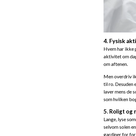
4. Fysisk akt
Hvem har ikke pr
aktivitet om dag
om aftenen.
Men overdriv ik
til ro. Desuden 
laver mens de s
som hvilken bog 
5. Roligt og
Lange, lyse som
selvom solen en
gardiner for for