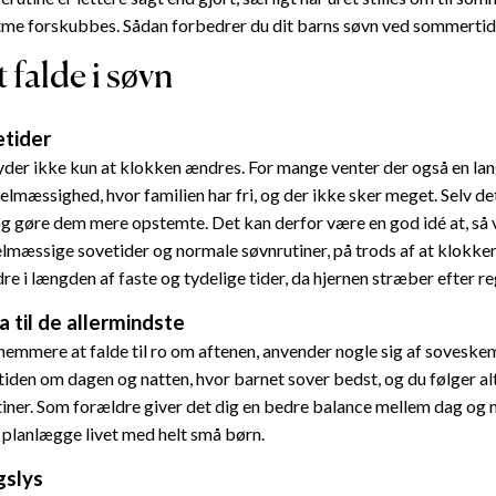
tme forskubbes. Sådan forbedrer du dit barns søvn ved sommertid
t falde i søvn
etider
der ikke kun at klokken ændres. For mange venter der også en la
lmæssighed, hvor familien har fri, og der ikke sker meget. Selv de
og gøre dem mere opstemte. Det kan derfor være en god idé at, så v
gelmæssige sovetider og normale søvnrutiner, på trods af at klokke
dre i længden af faste og tydelige tider, da hjernen stræber efter 
 til de allermindste
 nemmere at falde til ro om aftenen, anvender nogle sig af soveske
iden om dagen og natten, hvor barnet sover bedst, og du følger a
tiner. Som forældre giver det dig en bedre balance mellem dag og n
t planlægge livet med helt små børn.
gslys