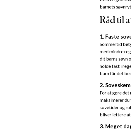
barnets søvnry
Råd til a
1. Faste sov
Sommertid bety
med mindre rege
dit barns søvn 
holde fast i re
barn får det be
2. Soveskema
For at gøre det
maksimerer du t
sovetider og ru
bliver lettere a
3. Meget da