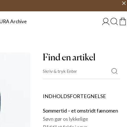
s levering
Vælg land
DANMARK
URA Archive
Find en artikel
INDHOLDSFORTEGNELSE
Sommertid – et omstridt fænomen
Søvn gør os lykkelige