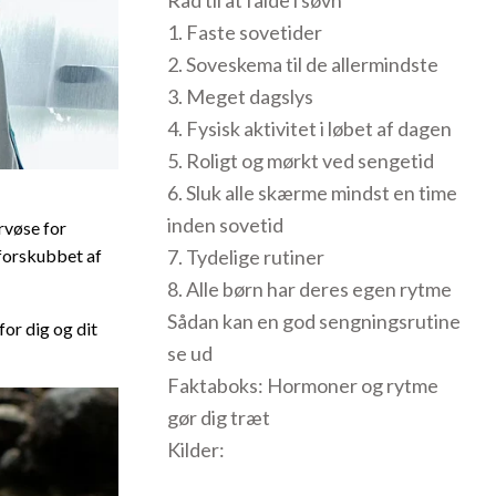
Råd til at falde i søvn
1. Faste sovetider
2. Soveskema til de allermindste
3. Meget dagslys
4. Fysisk aktivitet i løbet af dagen
5. Roligt og mørkt ved sengetid
6. Sluk alle skærme mindst en time
inden sovetid
rvøse for
 forskubbet af
7. Tydelige rutiner
8. Alle børn har deres egen rytme
Sådan kan en god sengningsrutine
or dig og dit
se ud
Faktaboks: Hormoner og rytme
gør dig træt
Kilder: