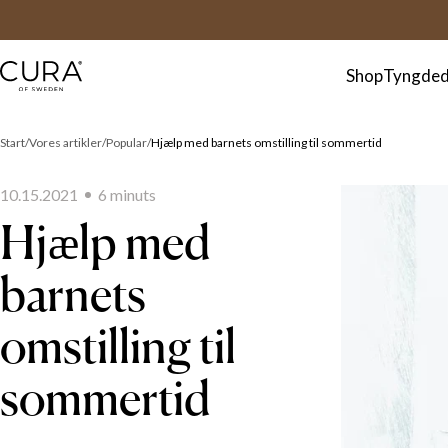
FAQ
Kontakt
Shop
Tyngded
Start
Vores artikler
Popular
Hjælp med barnets omstilling til sommertid
10.15.2021
6
minut
s
Hjælp med
barnets
omstilling til
sommertid