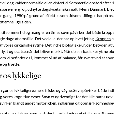
et vi i dag kalder normaltid eller vintertid. Sommertid opstod efter 
e spare energi og udnytte dagslyset maksimalt. Men i Danmark bl
dje gang i 1980 på grund af effekten som tidsomstillingen har på os
dt emne lige siden.
om til sommertid og mangler en times søvn påvirker det både kropp
le dage at omstille. Det ved alle, der har oplevet jetlag.
Kroppen
e
 vores cirkadiske rytme. Det indre biologiske ur, der betyder, at v
er lyst og trætte, når det bliver mørkt. Når den cirkadiske rytme pl
som vi befinder os i, kommer vi ud af balance, får svært ved at sov
e og trætte.
 os lykkelige
n gør os lykkeligere, mere friske og vågne. Søvn påvirker både ind
vores kognitive evner. Søvn er nødvendigt for det lille barns udvi
påvirker blandt andet motorikken, indlæring og opmærksomhedse
utine er lettere sagt end gjort, særligt når uret stilles om til so