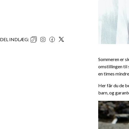
DEL INDLÆG
:
Sommeren er skø
omstillingen til
en times mindre
Her får du de b
barn, og garante