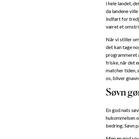
i hele landet, d
da landene vill
indført for tre
været et omstri
Når vi stiller 
det kan tage nog
programmeret af
friske, når det 
matcher tiden, 
os, bliver gnavn
Søvn gør
En god nats søv
hukommelsen og 
bedring. Søvn 
Men en god sover