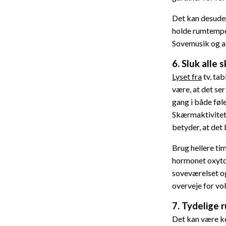
Det kan desuden
holde rumtemper
Sovemusik og af
6. Sluk alle
Lyset fra
tv, tab
være, at det ser
gang i både føl
Skærmaktivitet 
betyder, at det b
Brug hellere tim
hormonet oxytoc
soveværelset og 
overveje for vo
7. Tydelige r
Det kan være k