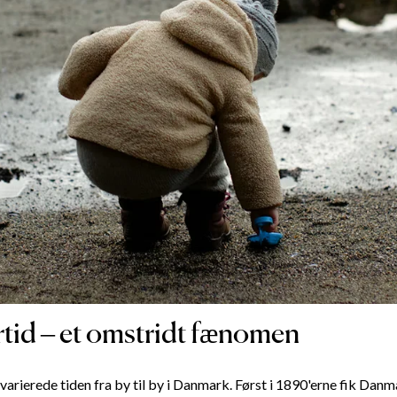
id – et omstridt fænomen
varierede tiden fra by til by i Danmark. Først i 1890'erne fik Danm