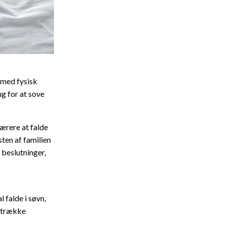
g med fysisk
ug for at sove
værere at falde
sten af familien
beslutninger,
 falde i søvn,
t trække