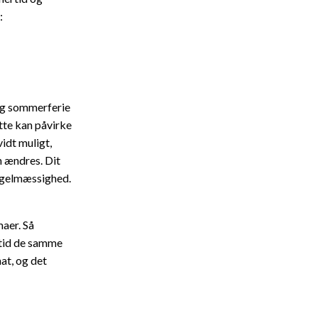
:
ng sommerferie
tte kan påvirke
idt muligt,
n ændres. Dit
regelmæssighed.
maer. Så
ltid de samme
at, og det