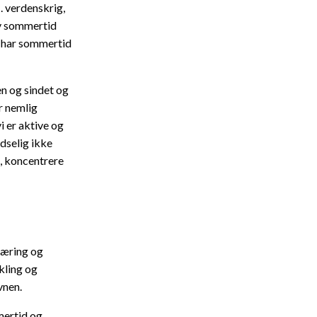
1. verdenskrig,
ev sommertid
, har sommertid
en og sindet og
r nemlig
i er aktive og
udselig ikke
e, koncentrere
læring og
kling og
vnen.
mmertid og