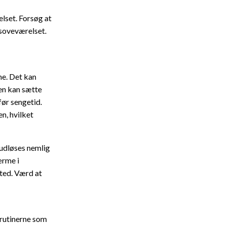
lset. Forsøg at
 soveværelset.
me. Det kan
men kan sætte
før sengetid.
n, hvilket
 udløses nemlig
ærme i
sted. Værd at
 rutinerne som