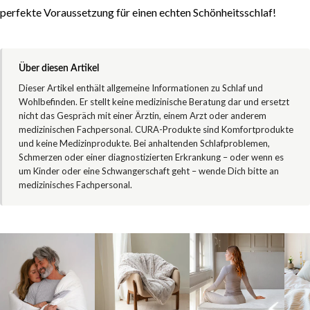
perfekte Voraussetzung für einen echten Schönheitsschlaf!
Über diesen Artikel
INHALTSVERZEICHNIS
Dieser Artikel enthält allgemeine Informationen zu Schlaf und
Wohlbefinden. Er stellt keine medizinische Beratung dar und ersetzt
nicht das Gespräch mit einer Ärztin, einem Arzt oder anderem
Schönheitsschlaf – gibt es ihn wirklich?
medizinischen Fachpersonal. CURA-Produkte sind Komfortprodukte
Bessere Schlafqualität dank Gewichtsdecke
und keine Medizinprodukte. Bei anhaltenden Schlafproblemen,
Schmerzen oder einer diagnostizierten Erkrankung – oder wenn es
um Kinder oder eine Schwangerschaft geht – wende Dich bitte an
medizinisches Fachpersonal.