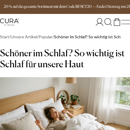
Versandkostenfrei ab 149€
20 % auf das gesamte Sortiment mit dem Code RESET20
—
Endet
Dienstag
um
2
Start
Unsere Artikel
Popular
Schöner im Schlaf? So wichtig ist Schlaf f
Schöner im Schlaf? So wichtig ist
Schlaf für unsere Haut