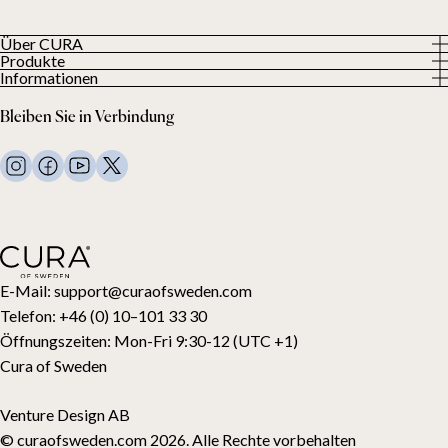
Über CURA
Produkte
Über uns
Informationen
Alle Produkte
Unsere Kunden
Datenschutzerklärung
Gewichtsdecken
Bleiben Sie in Verbindung
Allgemeine Geschäftsbedingungen
Wohndecken
FAQ
Bettwäsche
Kontaktiere uns
Kissen und mehr
Rückgabeanfrage
Daunenbettdecken
Kauf widerrufen
Kinder
Topper
Geschenkkarte
E-Mail:
support@curaofsweden.com
Telefon:
+46 (0) 10–101 33 30
Öffnungszeiten:
Mon-Fri 9:30-12 (UTC +1)
Cura of Sweden
Venture Design AB
© curaofsweden.com 2026. Alle Rechte vorbehalten